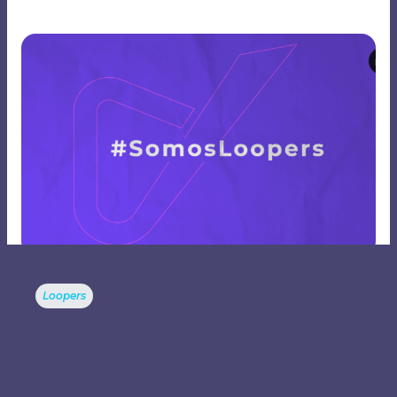
Loopers
Por Que Voltamos ao Nome Agência Loopers?
Ler mais
04. Jul. 2024