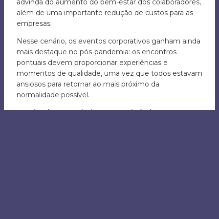
advinda do aumento do bem-estar dos colaboradores,
além de uma importante redução de custos para as
empresas.
Nesse cenário, os eventos corporativos ganham ainda
mais destaque no pós-pandemia: os encontros
pontuais devem proporcionar experiências e
momentos de qualidade, uma vez que todos estavam
ansiosos para retornar ao mais próximo da
normalidade possível.
Pandemia controlada, retomada à vista!
Com o avanço da campanha de vacinação e
proporcional redução no número de novos casos e
óbitos, o setor de eventos já pôde experimentar os
primeiros passos de uma retomada definitiva. Uma
ferramenta, criada com base em dados científicos
pela ABRAPE (Associação Brasileira dos Promotores
de Eventos), auxilia governos municipais e estaduais a
manterem um termômetro sobre as liberações que
podem ser realizadas em suas respectivas regiões.