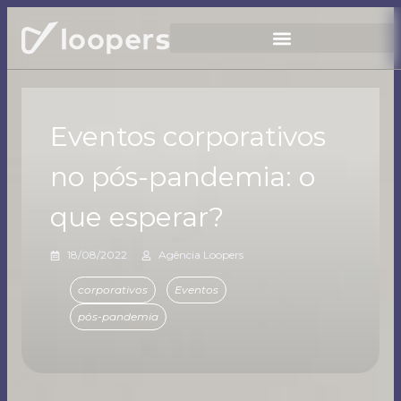
Eventos corporativos
no pós-pandemia: o
que esperar?
18/08/2022
Agência Loopers
corporativos
Eventos
pós-pandemia